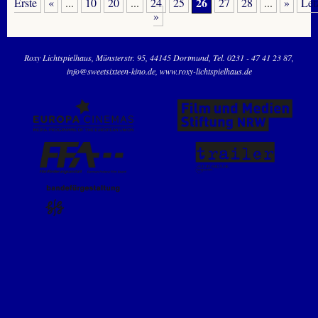
26
Erste
«
...
10
20
...
24
25
27
28
...
»
Let
»
Roxy Lichtspielhaus
Münsterstr. 95
44145 Dortmund
Tel. 0231 - 47 41 23 87
info@sweetsixteen-kino.de
www.roxy-lichtspielhaus.de