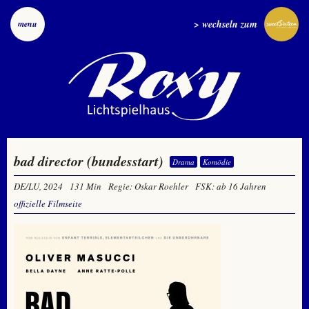
> wechseln zum
menu
bad director (bundesstart)
Drama
Komödie
DE/LU, 2024
131 Min
Regie: Oskar Roehler
FSK: ab 16 Jahren
offizielle Filmseite