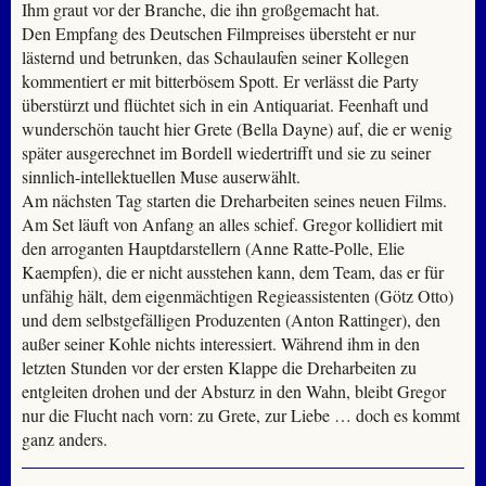
Ihm graut vor der Branche, die ihn großgemacht hat.
Den Empfang des Deutschen Filmpreises übersteht er nur
lästernd und betrunken, das Schaulaufen seiner Kollegen
kommentiert er mit bitterbösem Spott. Er verlässt die Party
überstürzt und flüchtet sich in ein Antiquariat. Feenhaft und
wunderschön taucht hier Grete (Bella Dayne) auf, die er wenig
später ausgerechnet im Bordell wiedertrifft und sie zu seiner
sinnlich-intellektuellen Muse auserwählt.
Am nächsten Tag starten die Dreharbeiten seines neuen Films.
Am Set läuft von Anfang an alles schief. Gregor kollidiert mit
den arroganten Hauptdarstellern (Anne Ratte-Polle, Elie
Kaempfen), die er nicht ausstehen kann, dem Team, das er für
unfähig hält, dem eigenmächtigen Regieassistenten (Götz Otto)
und dem selbstgefälligen Produzenten (Anton Rattinger), den
außer seiner Kohle nichts interessiert. Während ihm in den
letzten Stunden vor der ersten Klappe die Dreharbeiten zu
entgleiten drohen und der Absturz in den Wahn, bleibt Gregor
nur die Flucht nach vorn: zu Grete, zur Liebe … doch es kommt
ganz anders.