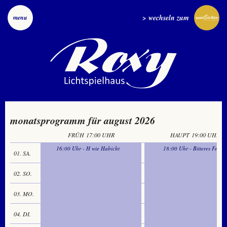
> wechseln zum
menu
monatsprogramm für august 2026
FRÜH
17:00 UHR
HAUPT
19:00 UHR
16:00 Uhr - H wie Habicht
18:00 Uhr - Bitteres Fest
01. SA.
02. SO.
03. MO.
04. DI.