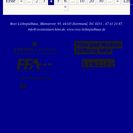
4
Erste
«
...
2
3
5
6
...
10
20
30
...
»
Letz
»
Roxy Lichtspielhaus
Münsterstr. 95
44145 Dortmund
Tel. 0231 - 47 41 23 87
info@sweetsixteen-kino.de
www.roxy-lichtspielhaus.de