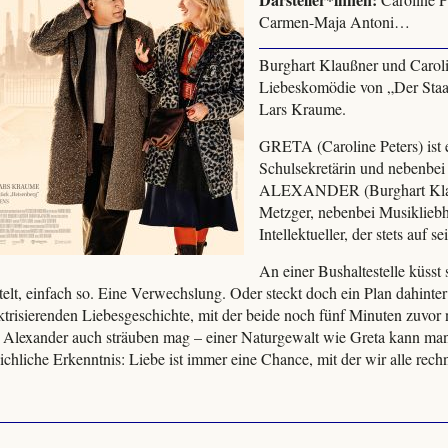
Carmen-Maja Antoni…
Burghart Klaußner und Carolin
Liebeskomödie von „Der Staa
Lars Kraume.
GRETA (Caroline Peters) ist 
Schulsekretärin und nebenbei
ALEXANDER (Burghart Klaußn
Metzger, nebenbei Musikliebh
Intellektueller, der stets auf s
An einer Bushaltestelle küsst 
telt, einfach so. Eine Verwechslung. Oder steckt doch ein Plan dahinter?
ektrisierenden Liebesgeschichte, mit der beide noch fünf Minuten zuvor
h Alexander auch sträuben mag – einer Naturgewalt wie Greta kann man 
chliche Erkenntnis: Liebe ist immer eine Chance, mit der wir alle rechn