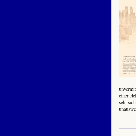
unvermit
einer el
sehr sic
unauswei