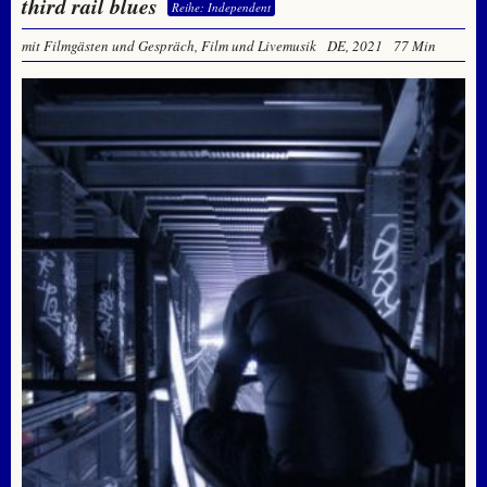
third rail blues
Reihe: Independent
mit Filmgästen und Gespräch, Film und Livemusik
DE, 2021
77 Min