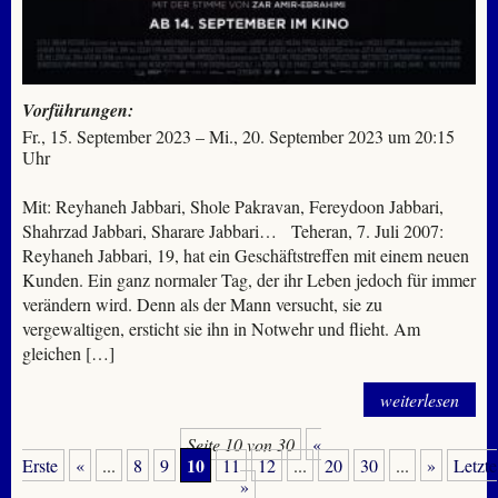
Vorführungen:
Fr., 15. September 2023 – Mi., 20. September 2023 um 20:15
Uhr
Mit: Reyhaneh Jabbari, Shole Pakravan, Fereydoon Jabbari,
Shahrzad Jabbari, Sharare Jabbari… Teheran, 7. Juli 2007:
Reyhaneh Jabbari, 19, hat ein Geschäftstreffen mit einem neuen
Kunden. Ein ganz normaler Tag, der ihr Leben jedoch für immer
verändern wird. Denn als der Mann versucht, sie zu
vergewaltigen, ersticht sie ihn in Notwehr und flieht. Am
gleichen […]
weiterlesen
Seite 10 von 30
«
10
Erste
«
...
8
9
11
12
...
20
30
...
»
Letzte
»