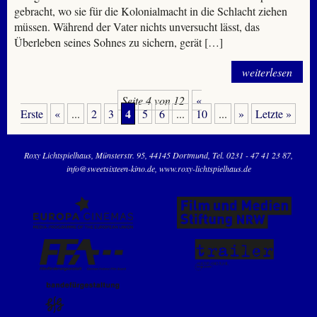
gebracht, wo sie für die Kolonialmacht in die Schlacht ziehen
müssen. Während der Vater nichts unversucht lässt, das
Überleben seines Sohnes zu sichern, gerät […]
weiterlesen
Seite 4 von 12
«
4
Erste
«
...
2
3
5
6
...
10
...
»
Letzte »
Roxy Lichtspielhaus
Münsterstr. 95
44145 Dortmund
Tel. 0231 - 47 41 23 87
info@sweetsixteen-kino.de
www.roxy-lichtspielhaus.de