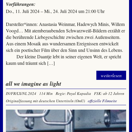
Vorführungen:
Do., 11. Juli 2024 – Mi., 24. Juli 2024 um 21:00 Uhr
Darsteller*innen: Anastasia Weinmar, Hadewych Minis, Willem
Voogd… Mit atemberaubenden Schwarzweiß-Bildern erzählt er
die berührende Liebegeschichte zwischen zwei Außenseitern.
Aus einem Mosaik aus wundersamen Ereignissen entwickelt
sich ein poetischer Film über den Sinn und Unsinn des Lebens.
Der kleine Daantje lebt in seiner eigenen Welt, er spricht
kaum und träumt sich […]
weiterlesen
all we imagine as light
IN/FR/LX/NL 2024
114 Min
Regie: Payal Kapadia
FSK: ab 12 Jahren
Originalfassung mit deutschen Untertiteln (OmU)
offizielle Filmseite