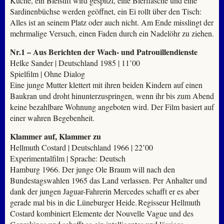
Küche, ein Bleistift wird gespitzt, eine Bierflasche und eine
Sardinenbüchse werden geöffnet, ein Ei rollt über den Tisch:
Alles ist an seinem Platz oder auch nicht. Am Ende misslingt der
mehrmalige Versuch, einen Faden durch ein Nadelöhr zu ziehen.
Nr.1 – Aus Berichten der Wach- und Patrouillendienste
Helke Sander | Deutschland 1985 | 11’00
Spielfilm | Ohne Dialog
Eine junge Mutter klettert mit ihren beiden Kindern auf einen
Baukran und droht hinunterzuspringen, wenn ihr bis zum Abend
keine bezahlbare Wohnung angeboten wird. Der Film basiert auf
einer wahren Begebenheit.
Klammer auf, Klammer zu
Hellmuth Costard | Deutschland 1966 | 22’00
Experimentalfilm | Sprache: Deutsch
Hamburg 1966. Der junge Ole Braum will nach den
Bundestagswahlen 1965 das Land verlassen. Per Anhalter und
dank der jungen Jaguar-Fahrerin Mercedes schafft er es aber
gerade mal bis in die Lüneburger Heide. Regisseur Hellmuth
Costard kombiniert Elemente der Nouvelle Vague und des