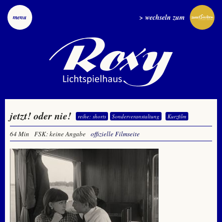
> wechseln zum
menu
jetzt! oder nie!
reihe: shorts
Sonderveranstaltung
Kurzfilm
64 Min
FSK: keine Angabe
offizielle Filmseite