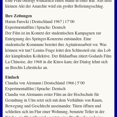
Eine Frau ohrfeigt willkürlich einen Mann in einer Bar. Aus dem
kleinen Akt der Anarchie wird ein großer Befreiungsschlag.
Ihre Zeitungen
Harun Farocki | Deutschland 1967 | 17’00
Experimentalfilm | Sprache: Deutsch
Der Film ist im Kontext der studentischen Kampagnen zur
Enteignung des Springer-Konzerns entstanden. Eine
studentische Kommune bereitet ihre Agitationsarbeit vor. Was
können wir tun? Lenins Frage leitet den Schlussteil ein: das Lob
der kämpfenden Kollektive. Der Bildaufbau zitiert Godards Film
La Chinoise, der 1968 in die Kinos kam; der Dialog lehnt sich
an Brechts Lehrstücke an.
Einfach
Claudia von Alemann | Deutschland 1966 | 5’00
Experimentalfilm | Sprache: Deutsch
Claudia von Alemanns erster Film an der Hochschule für
Gestaltung in Ulm setzt sich mit dem Verhältnis von Raum,
Bewegung und Geschlecht auseinander. Türen öffnen und
schließen sich im Flur einer Wohnung, benutzte Teller in der