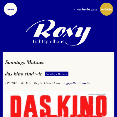
> wechseln zum
menu
Sonntags Matinee
das kino sind wir
Sonntags Matinee
DE, 2023
81 Min
Regie: Livia Theuer
offizielle Filmseite