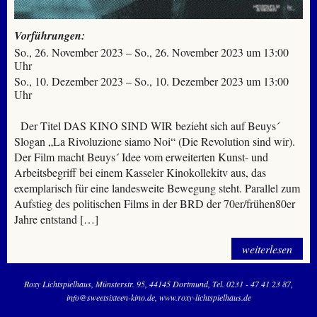
Vorführungen:
So., 26. November 2023 – So., 26. November 2023 um 13:00
Uhr
So., 10. Dezember 2023 – So., 10. Dezember 2023 um 13:00
Uhr
Der Titel DAS KINO SIND WIR bezieht sich auf Beuys´
Slogan „La Rivoluzione siamo Noi“ (Die Revolution sind wir).
Der Film macht Beuys´ Idee vom erweiterten Kunst- und
Arbeitsbegriff bei einem Kasseler Kinokollekitv aus, das
exemplarisch für eine landesweite Bewegung steht. Parallel zum
Aufstieg des politischen Films in der BRD der 70er/frühen80er
Jahre entstand […]
weiterlesen
Roxy Lichtspielhaus
Münsterstr. 95
44145 Dortmund
Tel. 0231 - 47 41 23 87
info@sweetsixteen-kino.de
www.roxy-lichtspielhaus.de