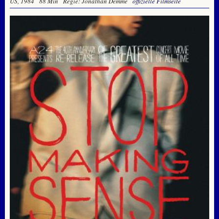
US, 1984
88 Min
Regie: Jonathan Demme
offizielle Filmseite