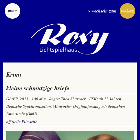
> wechseln zum
menu
Krimi
kleine schmutzige briefe
GB/FR, 2023
100 Min
Regie: Thea Sharrock
FSK: ab 12 Jahren
Deutsche Synchronisation, Mittwochs: Originalfassung mit deutschen
Untertiteln (OmU)
offizielle Filmseite