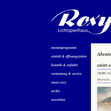
monatsprogramm
Abent
eintritt & öffnungszeiten
saint 
kontakt & anfahrt
FR/BE 20
vermietung & service
Deutsche 
unser roxy
archiv
newsletter