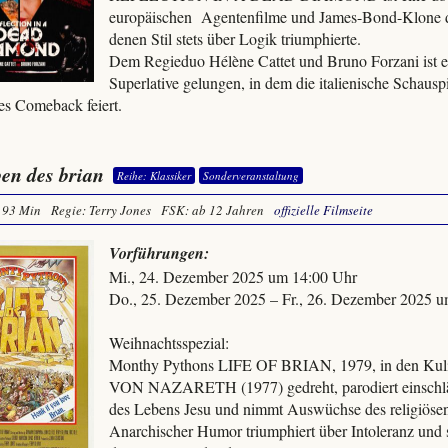
europäischen Agentenfilme und James-Bond-Klone de
denen Stil stets über Logik triumphierte.
Dem Regieduo Hélène Cattet und Bruno Forzani ist ei
Superlative gelungen, in dem die italienische Schausp
es Comeback feiert.
ben des brian
Reihe: Klassiker
Sonderveranstaltung
93 Min
Regie: Terry Jones
FSK: ab 12 Jahren
offizielle Filmseite
Vorführungen:
Mi., 24. Dezember 2025 um 14:00 Uhr
Do., 25. Dezember 2025 – Fr., 26. Dezember 2025 
Weihnachtsspezial:
Monthy Pythons LIFE OF BRIAN, 1979, in den Kulis
VON NAZARETH (1977) gedreht, parodiert einschl
des Lebens Jesu und nimmt Auswüchse des religiösen
Anarchischer Humor triumphiert über Intoleranz und