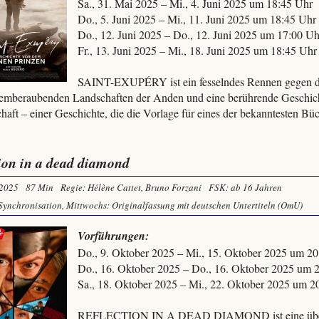
Sa., 31. Mai 2025 – Mi., 4. Juni 2025 um 18:45 Uhr
Do., 5. Juni 2025 – Mi., 11. Juni 2025 um 18:45 Uhr
Do., 12. Juni 2025 – Do., 12. Juni 2025 um 17:00 Uh
Fr., 13. Juni 2025 – Mi., 18. Juni 2025 um 18:45 Uhr
SAINT-EXUPÉRY ist ein fesselndes Rennen gegen die
temberaubenden Landschaften der Anden und eine berührende Geschicht
haft – einer Geschichte, die die Vorlage für eines der bekanntesten Büch
tion in a dead diamond
 2025
87 Min
Regie: Hélène Cattet, Bruno Forzani
FSK: ab 16 Jahren
Synchronisation, Mittwochs: Originalfassung mit deutschen Untertiteln (OmU)
Vorführungen:
Do., 9. Oktober 2025 – Mi., 15. Oktober 2025 um 2
Do., 16. Oktober 2025 – Do., 16. Oktober 2025 um 
Sa., 18. Oktober 2025 – Mi., 22. Oktober 2025 um 2
REFLECTION IN A DEAD DIAMOND ist eine über