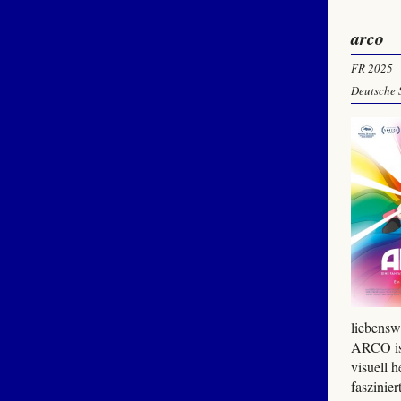
arco
FR 2025
Deutsche 
liebensw
ARCO ist
visuell 
faszinie