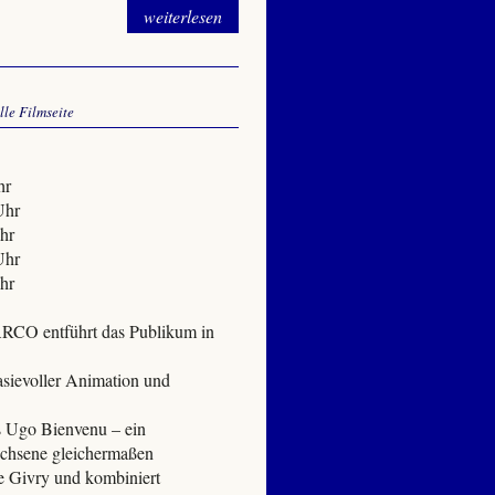
weiterlesen
elle Filmseite
hr
Uhr
hr
Uhr
hr
ARCO entführt das Publikum in
asievoller Animation und
s Ugo Bienvenu – ein
wachsene gleichermaßen
de Givry und kombiniert