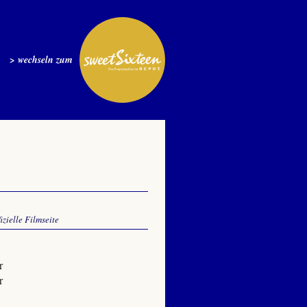
> wechseln zum
fizielle Filmseite
r
r