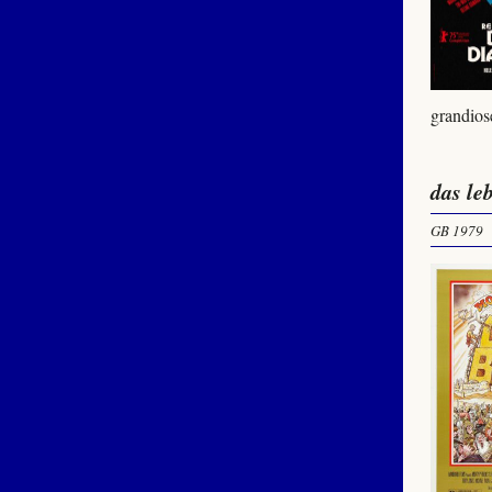
grandios
das le
GB 1979