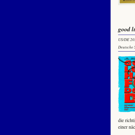
good l
US/DE 20
Deutsche 
die rich
einer näc