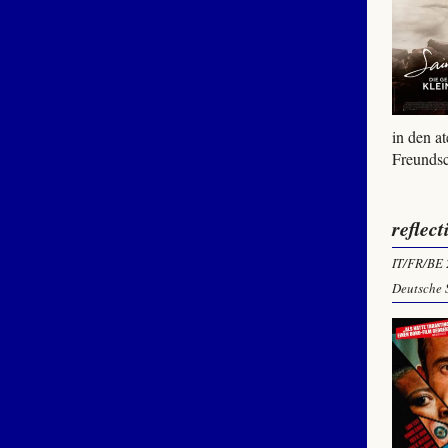
in den a
Freundsc
reflec
IT/FR/BE
Deutsche 