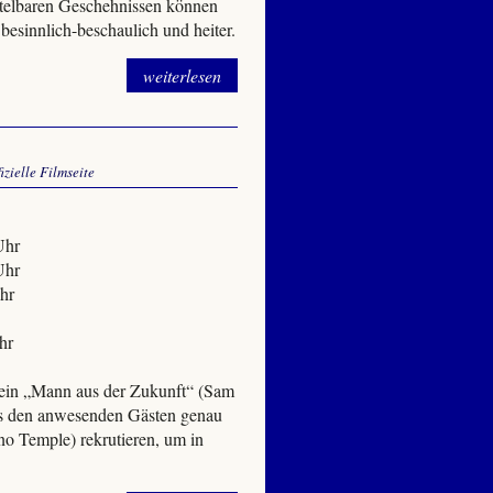
ittelbaren Geschehnissen können
esinnlich-beschaulich und heiter.
weiterlesen
fizielle Filmseite
Uhr
Uhr
hr
hr
n „Mann aus der Zukunft“ (Sam
us den anwesenden Gästen genau
no Temple) rekrutieren, um in