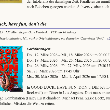
der Intoleranz der damaligen Zeit. Parallelen zu unm
nach Belieben gezogen werden. Subversiv, aber auch b
uck, have fun, don’t die
25
135 Min
Regie: Gore Verbinski
FSK: ab 16 Jahren
Synchronisation, Mittwochs: Originalfassung mit deutschen Untertiteln (OmU)
of
Vorführungen:
Do., 12. März 2026 – Mi., 18. März 2026 um 20:00 
Do., 19. März 2026 – Mi., 25. März 2026 um 20:00 
Do., 26. März 2026 – Fr., 27. März 2026 um 17:30 U
Sa., 28. März 2026 um 17:45 Uhr
Mo., 30. März 2026 – Mi., 1. April 2026 um 17:30 U
In GOOD LUCK, HAVE FUN, DON’T DIE betritt ei
Rockwell) ein Diner in Los Angeles. Dort muss er a
tige Kombination (Haley Lu Richardson, Michael Peña, Zazie Beetz, Ju
htlichen Mission die Welt zu retten.