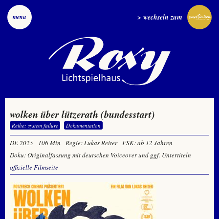
> wechseln zum
menu
wolken über lützerath (bundesstart)
Reihe: system failure
Dokumentation
DE 2025
106 Min
Regie: Lukas Reiter
FSK: ab 12 Jahren
Doku: Originalfassung mit deutschen Voiceover und ggf. Untertiteln
offizielle Filmseite