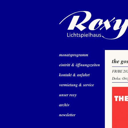
monatsprogramm
the go
eintritt & öffnungszeiten
FR/BE 20
kontakt & anfahrt
Doku: Ori
vermietung & service
unser roxy
archiv
newsletter