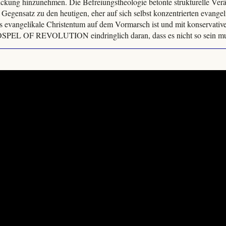
ckung hinzunehmen. Die Befreiungstheologie betonte strukturelle Ver
m Gegensatz zu den heutigen, eher auf sich selbst konzentrierten evange
as evangelikale Christentum auf dem Vormarsch ist und mit konservativer 
PEL OF REVOLUTION eindringlich daran, dass es nicht so sein mu