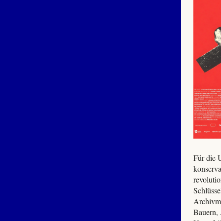
Für die 
konserva
revolut
Schlüsse
Archivma
Bauern, 