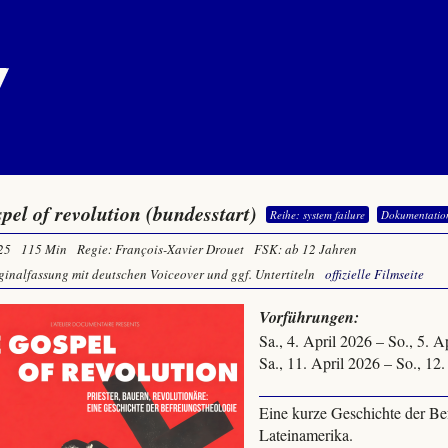
spel of revolution (bundesstart)
Reihe: system failure
Dokumentatio
25
115 Min
Regie: François-Xavier Drouet
FSK: ab 12 Jahren
ginalfassung mit deutschen Voiceover und ggf. Untertiteln
offizielle Filmseite
Vorführungen:
Sa., 4. April 2026 – So., 5. 
Sa., 11. April 2026 – So., 1
Eine kurze Geschichte der Be
Lateinamerika.