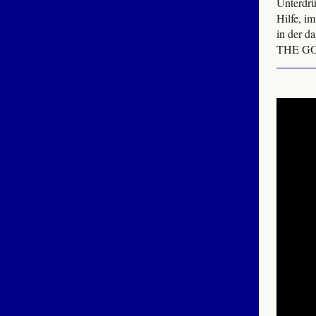
Unterdrü
Hilfe, i
in der d
THE GOS