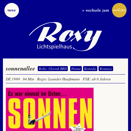
> wechseln zum
menu
sonnenallee
Reihe: Chronik BRD
Drama
Komödie
Romanze
DE 1999
94 Min
Regie: Leander Haußmann
FSK: ab 6 Jahren