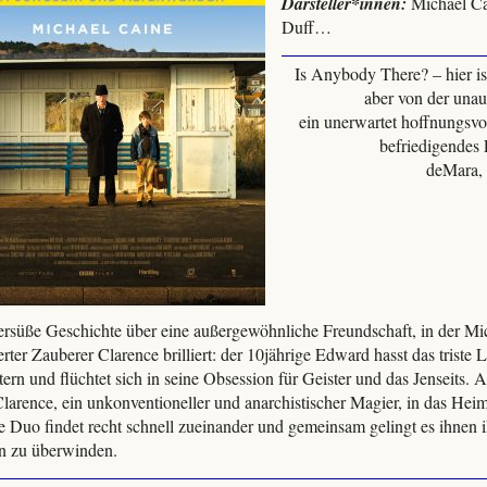
Darsteller*innen:
Michael Ca
Duff…
Is Anybody There? – hier i
aber von der unau
ein unerwartet hoffnungsv
befriedigendes F
deMara, 
tersüße Geschichte über eine außergewöhnliche Freundschaft, in der Mi
erter Zauberer Clarence brilliert: der 10jährige Edward hasst das triste
tern und flüchtet sich in seine Obsession für Geister und das Jenseits. Al
 Clarence, ein unkonventioneller und anarchistischer Magier, in das Heim
e Duo findet recht schnell zueinander und gemeinsam gelingt es ihnen i
 zu überwinden.