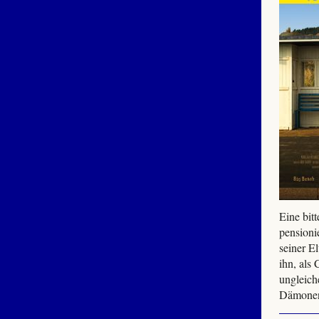
Eine bit
pensioni
seiner El
ihn, als
ungleich
Dämonen