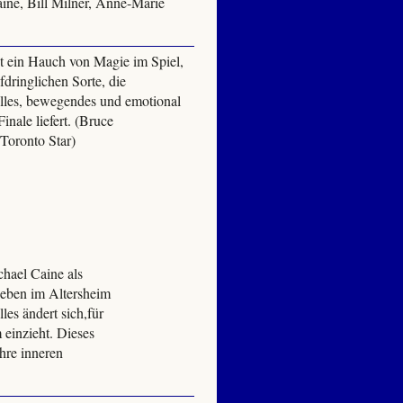
ine, Bill Milner, Anne-Marie
st ein Hauch von Magie im Spiel,
fdringlichen Sorte, die
olles, bewegendes und emotional
inale liefert. (Bruce
Toronto Star)
chael Caine als
 Leben im Altersheim
les ändert sich,für
 einzieht. Dieses
hre inneren