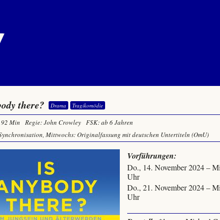
body there?
Drama
Tragikomödie
92 Min
Regie: John Crowley
FSK: ab 6 Jahren
Synchronisation, Mittwochs: Originalfassung mit deutschen Untertiteln (OmU)
Vorführungen:
Do., 14. November 2024 – Mi
Uhr
Do., 21. November 2024 – Mi
Uhr