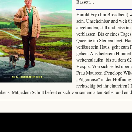
Bassett…
Harold Fry (Jim Broadbent) w
sein. Unscheinbar und weit üb
abgefunden, still und leise i
verblassen. Bis er eines Tages 
Queenie im Sterben liegt. Haro
verlässt sein Haus, geht zum 
gehen. Aus heiterem Himmel b
weiterzulaufen, bis zu dem 6
Hospiz. Von sich selbst überr
Frau Maureen (Penelope Wilto
„Pilgerreise“ in der Hoffnung
rechtzeitig bei ihr eintreffen
ebens. Mit jedem Schritt befreit er sich von seinem alten Selbst und en