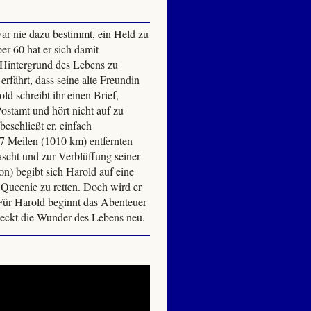
ar nie dazu bestimmt, ein Held zu
er 60 hat er sich damit
m Hintergrund des Lebens zu
erfährt, dass seine alte Freundin
ld schreibt ihr einen Brief,
Postamt und hört nicht auf zu
eschließt er, einfach
27 Meilen (1010 km) entfernten
ascht und zur Verblüffung seiner
n) begibt sich Harold auf eine
 Queenie zu retten. Doch wird er
? Für Harold beginnt das Abenteuer
tdeckt die Wunder des Lebens neu.