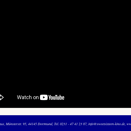
aus
Münsterstr. 95
44145 Dortmund
Tel. 0231 - 47 41 23 87
info@sweetsixteen-kino.de
www