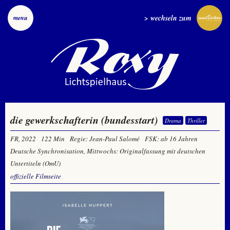
> wechseln zum
menu
die gewerkschafterin (bundesstart)
Drama
Thriller
FR, 2022
122 Min
Regie: Jean-Paul Salomé
FSK: ab 16 Jahren
Deutsche Synchronisation, Mittwochs: Originalfassung mit deutschen
Untertiteln (OmU)
offizielle Filmseite