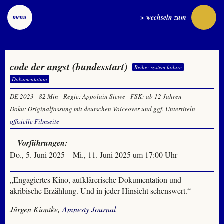
> wechseln zum
menu
code der angst (bundesstart)
Reihe: system failure
Dokumentation
DE 2023
82 Min
Regie: Appolain Siewe
FSK: ab 12 Jahren
Doku: Originalfassung mit deutschen Voiceover und ggf. Untertiteln
offizielle Filmseite
Vorführungen:
Do., 5. Juni 2025 – Mi., 11. Juni 2025 um 17:00 Uhr
„Engagiertes Kino, aufklärerische Dokumentation und
akribische Erzählung. Und in jeder Hinsicht sehenswert.“
Jürgen Kiontke,
Amnesty Journal