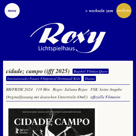
> wechseln zum
menu
cidade; campo (ifff 2025)
Begehrt! Filmlust Queer
Internationales Frauen Filmfestival Dortmund/ Köln
Drama
BR/FR/DE 2024
119 Min
Regie: Juliana Rojas
FSK: keine Angabe
Originalfassung mit deutschen Untertiteln (OmU)
offizielle Filmseite