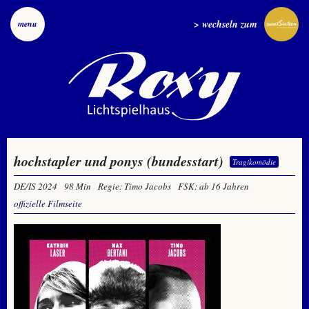
> wechseln zum
menu
hochstapler und ponys (bundesstart)
Tragikomödie
DE/IS 2024
98 Min
Regie: Timo Jacobs
FSK: ab 16 Jahren
offizielle Filmseite